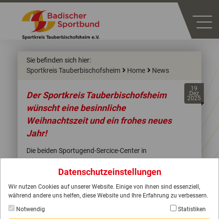
Sie befinden sich hier:
Sportkreis Tauberbischofsheim
Home
News
19
Der Sportkreis Tauberbischofsheim
Dez
2025
wünscht eine besinnliche
Weihnachtszeit und ein frohes neues
Jahr!
Die beiden Sportugend-Sercice-Center in
Tauberbischofsheim und Mergentheim sind in der Zeit
Datenschutzeinstellungen
vom 20.12.2025 bis einschließlich 06.01.2026
geschlossen. Ab dem 07.01.2026 sind wir wieder für
Wir nutzen Cookies auf unserer Website. Einige von ihnen sind essenziell,
Sie persönlich erreichbar.
während andere uns helfen, diese Website und Ihre Erfahrung zu verbessern.
Gleichzeitig möchten wir Danke sagen für die
Notwendig
Statistiken
angenehme und innovative Zusammenarbeit in diesem